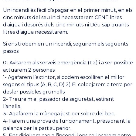
Un incendi és fàcil d’apagar en el primer minut, en els
cinc minuts del seu inici necessitarem CENT litres
d’aigua i després dels cinc minuts ni Déu sap quants
litres d’aigua necessitarem.
Si ens trobem en un incendi, seguirem els següents
passos:
0- Avisarem als serveis emergència (112) i a ser possible
actuarem 2 persones.
1- Agafarem l’extintor, si podem escolliren el millor
segons el tipus (A, B, C, D) 2) El colpejarem a terra per
desfer possibles grumolls.
2- Treure’m el passador de seguretat, estirant
l’anella.
3- Agafarem la mànega just per sobre del bec.
4- Farem una prova de funcionament, pressionant la
palanca per la part superior.
5- Ens dirigirem cap a l’incendi i ens col·locarem entre