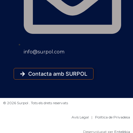
info@surpol.com
Contacta amb SURPOL
© 2026 Surpol . Tots els drets reservats
Avís Legal
|
Política de Privadesa
Desenvolupat per
Entelèkia