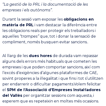
“La gestió de la PRL i la documentació de les
empreses i els autònoms”
.
Durant la sessió vam exposar les
obligacions en
matèria de PRL
i vam destacar la diferència entre
les obligacions reals per protegir els treballadors i
aquelles
“trampes”
que, tot i donar la sensació de
compliment, només busquen evitar sancions..
Al llarg de les
dues hores
de durada vam repassar
alguns dels errors més habituals que cometen les
empreses i que poden comportar sancions, així com
l’excés d’exigències d’algunes plataformes de CAE,
sovint properes a la il·legalitat i que fins i tot s’utilitzen
per endarrerir o dificultar pagaments.Volem felicitar
el
SPM de l’Associació d’Empreses Instal·ladores
del Vallès
per organitzar sessions com aquesta, i
esperem que es repeteixin en moltes més ocasions.