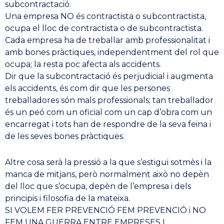
subcontractació.
Una empresa NO és contractista o subcontractista,
ocupa el lloc de contractista o de subcontractista.
Cada empresa ha de treballar amb professionalitat i
amb bones pràctiques, independentment del rol que
ocupa; la resta poc afecta als accidents.
Dir que la subcontractació és perjudicial i augmenta
els accidents, és com dir que les persones
treballadores són mals professionals; tan treballador
és un peó com un oficial com un cap d’obra com un
encarregat i tots han de respondre de la seva feina i
de les seves bones pràctiques.
Altre cosa serà la pressió a la que s’estigui sotmès i la
manca de mitjans, però normalment això no depèn
del lloc que s’ocupa, depèn de l’empresa i dels
principis i filosofia de la mateixa.
SI VOLEM FER PREVENCIÓ FEM PREVENCIÓ i NO
FEM UNA GUERRA ENTRE EMPRESES I