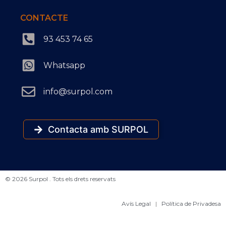
CONTACTE
93 453 74 65
Whatsapp
info@surpol.com
Contacta amb SURPOL
© 2026 Surpol . Tots els drets reservats
Avís Legal
|
Política de Privadesa