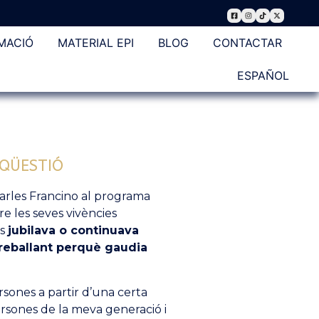
MACIÓ
MATERIAL EPI
BLOG
CONTACTAR
ESPAÑOL
 QÜESTIÓ
 Carles Francino al programa
e les seves vivències
es
jubilava o continuava
treballant perquè gaudia
sones a partir d’una certa
ersones de la meva generació i