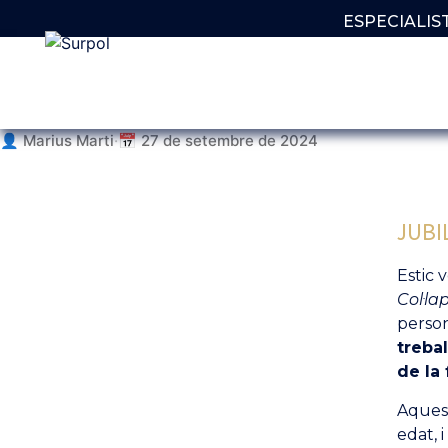
ESPECIALIS
👤 Marius Marti
·
📅 27 de setembre de 2024
JUBI
Estic 
Col·la
person
trebal
de la 
Aquest
edat, 