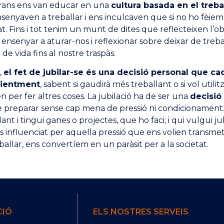
rans ens van educar en una
cultura basada en el treball
senyaven a treballar i ens inculcaven que si no ho fèiem
at. Fins i tot tenim un munt de dites que reflecteixen l’o
 ensenyar a aturar-nos i reflexionar sobre deixar de treba
 de vida fins al nostre traspàs.
,
el fet de jubilar-se és una decisió personal que cad
ientment
, sabent si gaudirà més treballant o si vol utili
ten per fer altres coses. La jubilació ha de ser una
decisió
e preparar sense cap mena de pressió ni condicionament
lant i tingui ganes o projectes, que ho faci; i qui vulgui ju
s influenciat per aquella pressió que ens volien transmet
ballar, ens convertíem en un paràsit per a la societat.
CIÓ
ELS NOSTRES SERVEIS