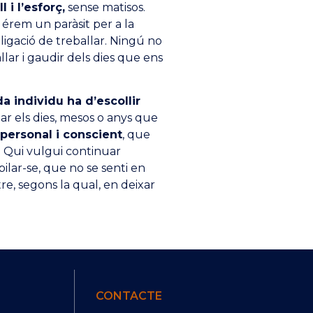
 i l’esforç,
sense matisos.
 érem un paràsit per a la
bligació de treballar. Ningú no
llar i gaudir dels dies que ens
a individu ha d’escollir
tzar els dies, mesos o anys que
 personal i conscient
, que
. Qui vulgui continuar
bilar-se, que no se senti en
re, segons la qual, en deixar
CONTACTE