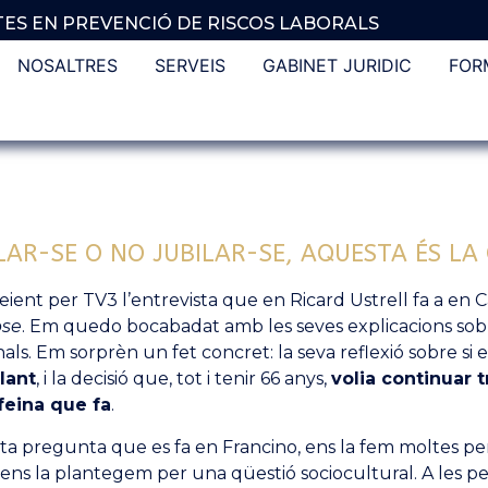
TES EN PREVENCIÓ DE RISCOS LABORALS
NOSALTRES
SERVEIS
GABINET JURIDIC
FOR
LAR-SE O NO JUBILAR-SE, AQUESTA ÉS LA
veient per TV3 l’entrevista que en Ricard Ustrell fa a en
pse
. Em quedo bocabadat amb les seves explicacions sobr
als. Em sorprèn un fet concret: la seva reflexió sobre si 
lant
, i la decisió que, tot i tenir 66 anys,
volia continuar 
feina que fa
.
a pregunta que es fa en Francino, ens la fem moltes per
i ens la plantegem per una qüestió sociocultural. A les p