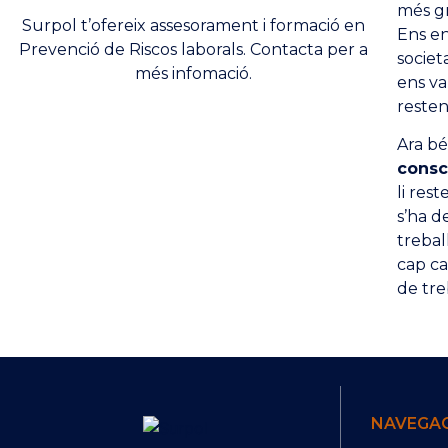
més g
Surpol t’ofereix assesorament i formació en
Ens en
Prevenció de Riscos laborals. Contacta per a
societ
més infomació.
ens va
resten
Ara bé
consc
li res
s’ha d
trebal
cap ca
de tre
NAVEGA